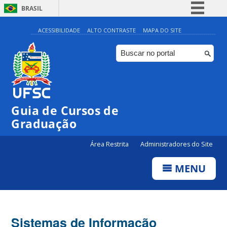
BRASIL
Simplifique!
ACESSIBILIDADE
ALTO CONTRASTE
MAPA DO SITE
Comunica BR
Participe
Acesso à informação
Legislação
Guia de Cursos de
Canais
Graduação
Área Restrita
Administradores do Site
MENU
Sistemas de Informação