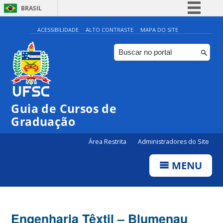
BRASIL
Simplifique!
ACESSIBILIDADE
ALTO CONTRASTE
MAPA DO SITE
Comunica BR
Participe
Acesso à informação
Legislação
Guia de Cursos de
Canais
Graduação
Área Restrita
Administradores do Site
MENU
Engenharia Têxtil – Blumenau