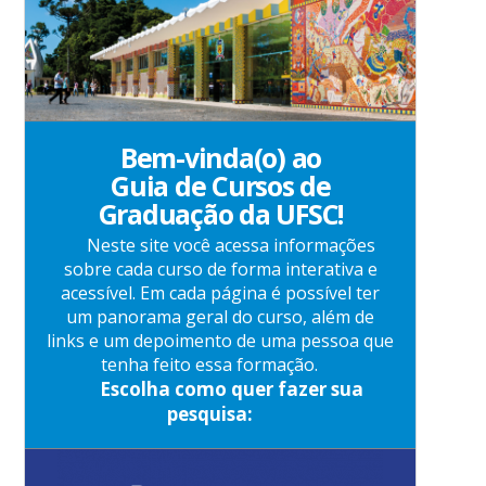
Bem-vinda(o) ao
Guia de Cursos de
Graduação da UFSC!
Neste site você acessa informações
sobre cada curso de forma interativa e
acessível. Em cada página é possível ter
um panorama geral do curso, além de
links e um depoimento de uma pessoa que
tenha feito essa formação.
Escolha como quer fazer sua
pesquisa: