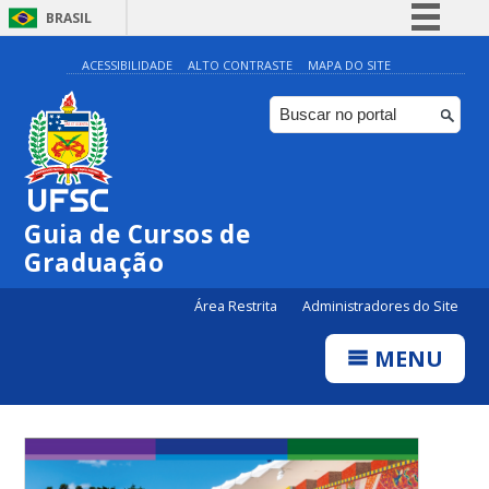
BRASIL
Simplifique!
ACESSIBILIDADE
ALTO CONTRASTE
MAPA DO SITE
Comunica BR
Participe
Acesso à informação
Legislação
Guia de Cursos de
Canais
Graduação
Área Restrita
Administradores do Site
MENU